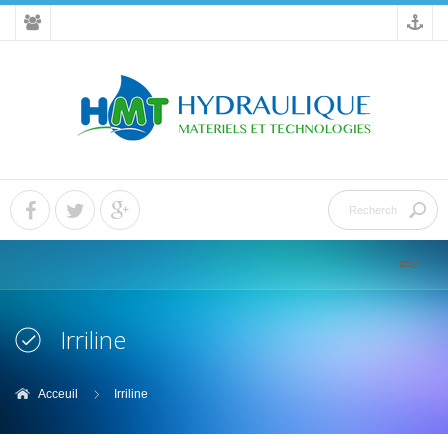
0
Irriline
Acceuil
Irriline